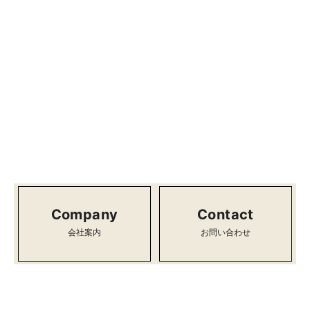
〒425-0091
1-14-10
静岡県焼津市八楠
TEL：054-639-5803
FAX：054-639-5782
8：00～18：00
受付時間：
定休日：日曜日
Company
Contact
会社案内
お問い合わせ